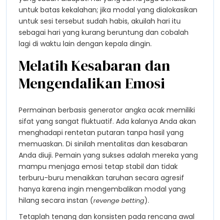
untuk batas kekalahan; jika modal yang dialokasikan
untuk sesi tersebut sudah habis, akuilah hari itu
sebagai hari yang kurang beruntung dan cobalah
lagi di waktu lain dengan kepala dingin.
Melatih Kesabaran dan
Mengendalikan Emosi
Permainan berbasis generator angka acak memiliki
sifat yang sangat fluktuatif. Ada kalanya Anda akan
menghadapi rentetan putaran tanpa hasil yang
memuaskan. Di sinilah mentalitas dan kesabaran
Anda diuji. Pemain yang sukses adalah mereka yang
mampu menjaga emosi tetap stabil dan tidak
terburu-buru menaikkan taruhan secara agresif
hanya karena ingin mengembalikan modal yang
hilang secara instan (
).
revenge betting
Tetaplah tenang dan konsisten pada rencana awal