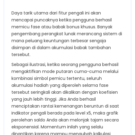
Daya tarik utama dari fitur pengali ini akan
mencapai puncaknya ketika pengguna berhasil
memicu fase atau babak bonus khusus. Banyak
pengembang perangkat lunak merancang sistem di
mana peluang keuntungan terbesar sengaja
disimpan di dalam akumulasi babak tambahan
tersebut.
Sebagai ilustrasi, ketika seorang pengguna berhasil
mengaktifkan mode putaran cuma-cuma melalui
kombinasi simbol pemicu tertentu, seluruh
akumulasi hadiah yang diperoleh selama fase
tersebut seringkali akan dikalikan dengan koefisien
yang jauh lebih tinggi. Jika Anda berhasil
menciptakan rantai kemenangan beruntun di saat
indikator pengali berada pada level
x
5
, maka grafik
perolehan saldo Anda akan melonjak tajam secara
eksponensial. Momentum inilah yang selalu
dinantikan karena mampu mengubah kalkulasi