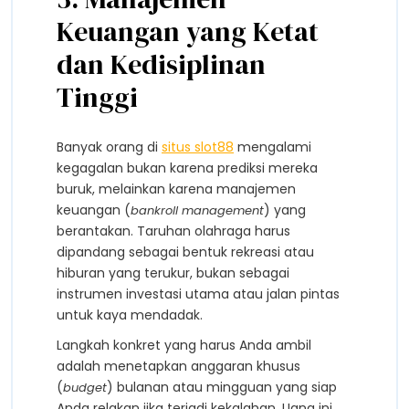
Keuangan yang Ketat
dan Kedisiplinan
Tinggi
Banyak orang di
situs slot88
mengalami
kegagalan bukan karena prediksi mereka
buruk, melainkan karena manajemen
keuangan (
) yang
bankroll management
berantakan. Taruhan olahraga harus
dipandang sebagai bentuk rekreasi atau
hiburan yang terukur, bukan sebagai
instrumen investasi utama atau jalan pintas
untuk kaya mendadak.
Langkah konkret yang harus Anda ambil
adalah menetapkan anggaran khusus
(
) bulanan atau mingguan yang siap
budget
Anda relakan jika terjadi kekalahan. Uang ini