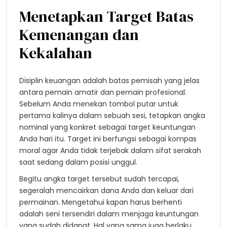
Menetapkan Target Batas
Kemenangan dan
Kekalahan
Disiplin keuangan adalah batas pemisah yang jelas
antara pemain amatir dan pemain profesional.
Sebelum Anda menekan tombol putar untuk
pertama kalinya dalam sebuah sesi, tetapkan angka
nominal yang konkret sebagai target keuntungan
Anda hari itu. Target ini berfungsi sebagai kompas
moral agar Anda tidak terjebak dalam sifat serakah
saat sedang dalam posisi unggul.
Begitu angka target tersebut sudah tercapai,
segeralah mencairkan dana Anda dan keluar dari
permainan. Mengetahui kapan harus berhenti
adalah seni tersendiri dalam menjaga keuntungan
yang sudah didapat. Hal yang sama juga berlaku