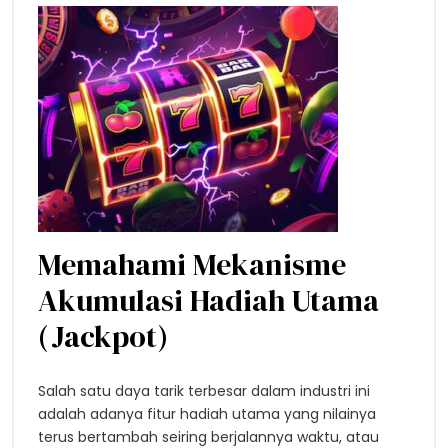
Memahami Mekanisme
Akumulasi Hadiah Utama
(Jackpot)
Salah satu daya tarik terbesar dalam industri ini
adalah adanya fitur hadiah utama yang nilainya
terus bertambah seiring berjalannya waktu, atau