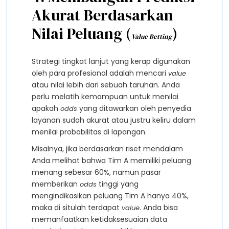
Akurat Berdasarkan
Nilai Peluang (
)
Value Betting
Strategi tingkat lanjut yang kerap digunakan
oleh para profesional adalah mencari
value
atau nilai lebih dari sebuah taruhan. Anda
perlu melatih kemampuan untuk menilai
apakah
yang ditawarkan oleh penyedia
odds
layanan sudah akurat atau justru keliru dalam
menilai probabilitas di lapangan.
Misalnya, jika berdasarkan riset mendalam
Anda melihat bahwa Tim A memiliki peluang
menang sebesar 60%, namun pasar
memberikan
tinggi yang
odds
mengindikasikan peluang Tim A hanya 40%,
maka di situlah terdapat
. Anda bisa
value
memanfaatkan ketidaksesuaian data