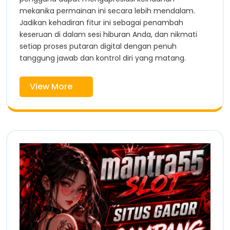
mekanika permainan ini secara lebih mendalam.
Jadikan kehadiran fitur ini sebagai penambah
keseruan di dalam sesi hiburan Anda, dan nikmati
setiap proses putaran digital dengan penuh
tanggung jawab dan kontrol diri yang matang.
View
View More
More