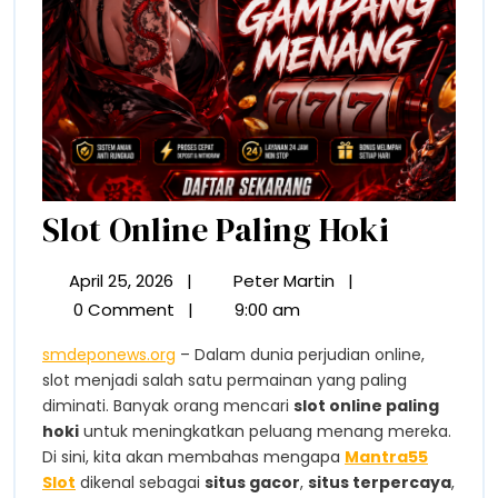
Slot
Slot Online Paling Hoki
Online
April 25, 2026
|
Peter Martin
|
April
Slot
Paling
25,
Online
0 Comment
|
9:00 am
2026
Paling
Hoki
smdeponews.org
– Dalam dunia perjudian online,
Hoki
slot menjadi salah satu permainan yang paling
diminati. Banyak orang mencari
slot online paling
hoki
untuk meningkatkan peluang menang mereka.
Di sini, kita akan membahas mengapa
Mantra55
Slot
dikenal sebagai
situs gacor
,
situs terpercaya
,