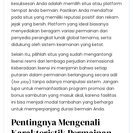
kesuksesan Anda adalah memilih situs atau platform
tempat Anda bermain. Pastikan Anda mendaftar
pada situs yang memiliki reputasi positif dan rekam
jejak yang bersih. Platform yang ideal biasanya
menyediakan beragam variasi permainan dari
penyedia perangkat lunak global ternama, serta
didukung oleh sistem keamanan yang ketat.
Selain itu, pilihlah situs yang sudah mengantongi
lisensi resmi dari lembaga perjudian internasional.
Keberadaan lisensi ini menjamin bahwa setiap
putaran dalam permainan berlangsung secara adil
(
) tanpa adanya manipulasi sistem. Jangan
fair play
lupa untuk memanfaatkan program promosi dan
bonus sambutan yang masuk akal, karena fasilitas
ini bisa menjadi modal tambahan yang berharga
untuk memperpanjang durasi bermain Anda.
Pentingnya Mengenali
Karakteristik Permainan