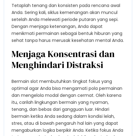
Tetaplah tenang dan konsisten pada rencana awal
Anda. Sering kali, siklus kemenangan akan muncul
setelah Anda melewati periode putaran yang sepi.
Dengan menjaga ketenangan, Anda dapat
menikmati permainan sebagai bentuk hiburan yang
sehat tanpa harus merusak kesehatan mental Anda.
Menjaga Konsentrasi dan
Menghindari Distraksi
Bermain slot membutuhkan tingkat fokus yang
optimal agar Anda bisa mengamati pola permainan
dan mengelola modal dengan cermat. Oleh karena
itu, carilah lingkungan bermain yang nyaman,
tenang, dan bebas dari gangguan luar. Hindari
bermain ketika Anda sedang dalam kondisi lelah,
stres, atau di bawah pengaruh hal lain yang dapat
mengaburkan logika berpikir Anda. Ketika fokus Anda