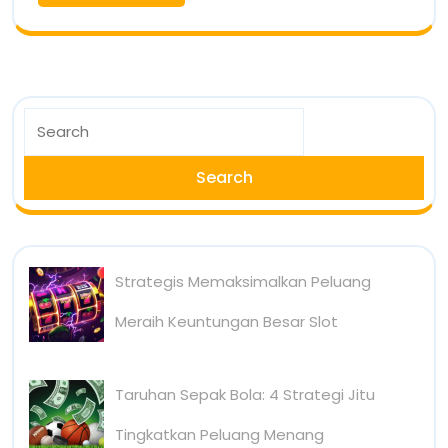
More
Search
for:
Strategis Memaksimalkan Peluang
Meraih Keuntungan Besar Slot
Taruhan Sepak Bola: 4 Strategi Jitu
Tingkatkan Peluang Menang