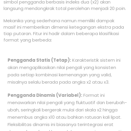
simbol pengganda berbasis indeks dua (
x
2
) akan
langsung mendongkrak total perolehan menjadi 20 poin.
Mekanika yang sederhana namun memiliki dampak
masif ini memberikan dimensi ketegangan ekstra pada
tiap putaran. Fitur ini hadir dalam beberapa klasifikasi
format yang berbeda:
Pengganda Statis (Tetap):
Karakteristik sistem ini
akan mengaplikasikan nilai pengali yang konsisten
pada setiap kombinasi kemenangan yang valid,
misalnya selalu berada pada angka
x
2
atau
x
3
.
Pengganda Dinamis (Variabel):
Format ini
menawarkan nilai pengali yang fluktuatif dan berubah-
ubah, seringkali bergerak mulai dari skala
x
2
hingga
menembus angka
x
10
atau bahkan ratusan kali lipat.
Fleksibilitas dinamis ini biasanya terintegrasi erat