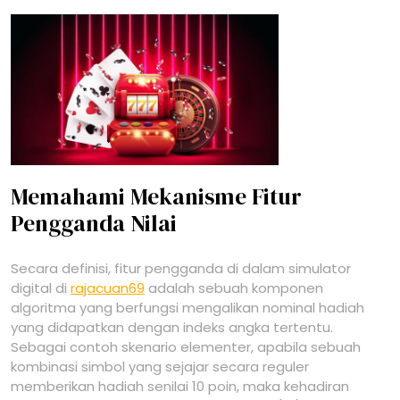
Memahami Mekanisme Fitur
Pengganda Nilai
Secara definisi, fitur pengganda di dalam simulator
digital di
rajacuan69
adalah sebuah komponen
algoritma yang berfungsi mengalikan nominal hadiah
yang didapatkan dengan indeks angka tertentu.
Sebagai contoh skenario elementer, apabila sebuah
kombinasi simbol yang sejajar secara reguler
memberikan hadiah senilai 10 poin, maka kehadiran