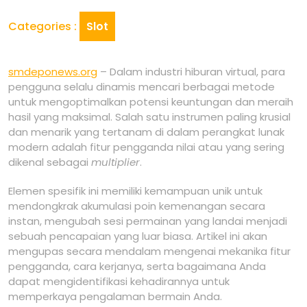
Categories :
Slot
smdeponews.org
– Dalam industri hiburan virtual, para
pengguna selalu dinamis mencari berbagai metode
untuk mengoptimalkan potensi keuntungan dan meraih
hasil yang maksimal. Salah satu instrumen paling krusial
dan menarik yang tertanam di dalam perangkat lunak
modern adalah fitur pengganda nilai atau yang sering
dikenal sebagai
multiplier
.
Elemen spesifik ini memiliki kemampuan unik untuk
mendongkrak akumulasi poin kemenangan secara
instan, mengubah sesi permainan yang landai menjadi
sebuah pencapaian yang luar biasa. Artikel ini akan
mengupas secara mendalam mengenai mekanika fitur
pengganda, cara kerjanya, serta bagaimana Anda
dapat mengidentifikasi kehadirannya untuk
memperkaya pengalaman bermain Anda.