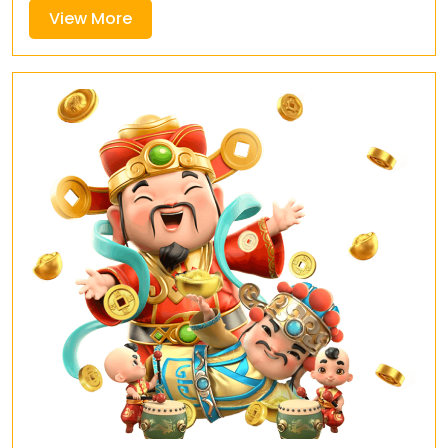
Tentang
View
View More
Banyak
More
Buah
Membawa
Jackpot
Tertinggi