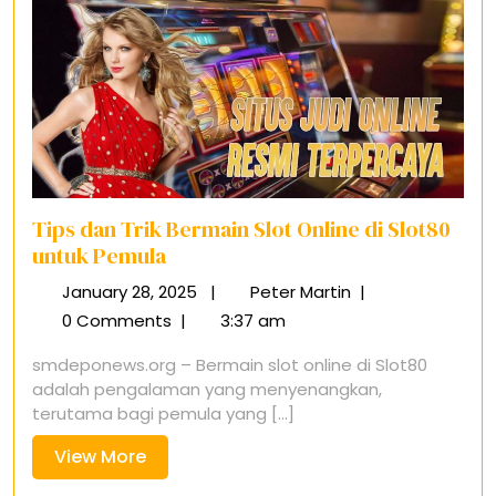
Tips dan Trik Bermain Slot Online di Slot80
untuk Pemula
January 28, 2025
|
Peter Martin
|
January
Tips
28,
dan
0 Comments
|
3:37 am
2025
Trik
smdeponews.org – Bermain slot online di Slot80
Bermain
adalah pengalaman yang menyenangkan,
Slot
terutama bagi pemula yang [...]
Online
di
View
View More
Slot80
More
untuk