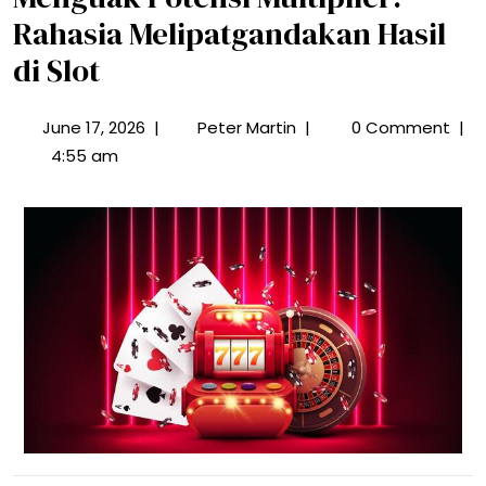
Rahasia Melipatgandakan Hasil
di Slot
June 17, 2026
|
Peter Martin
|
0 Comment
|
June
Menguak
17,
Potensi
4:55 am
2026
Multiplier:
Rahasia
Melipatgandakan
Hasil
di
Slot