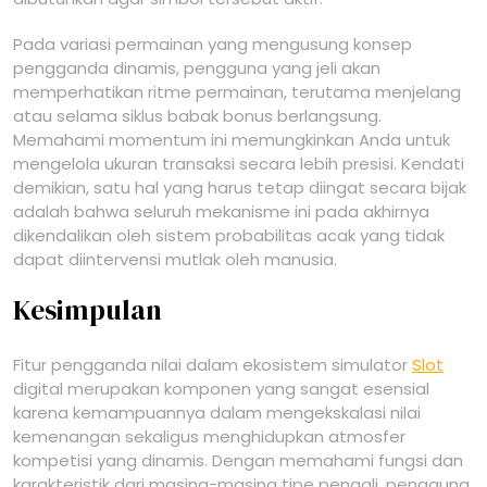
Pada variasi permainan yang mengusung konsep
pengganda dinamis, pengguna yang jeli akan
memperhatikan ritme permainan, terutama menjelang
atau selama siklus babak bonus berlangsung.
Memahami momentum ini memungkinkan Anda untuk
mengelola ukuran transaksi secara lebih presisi. Kendati
demikian, satu hal yang harus tetap diingat secara bijak
adalah bahwa seluruh mekanisme ini pada akhirnya
dikendalikan oleh sistem probabilitas acak yang tidak
dapat diintervensi mutlak oleh manusia.
Kesimpulan
Fitur pengganda nilai dalam ekosistem simulator
Slot
digital merupakan komponen yang sangat esensial
karena kemampuannya dalam mengekskalasi nilai
kemenangan sekaligus menghidupkan atmosfer
kompetisi yang dinamis. Dengan memahami fungsi dan
karakteristik dari masing-masing tipe pengali, pengguna