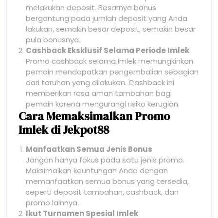
melakukan deposit. Besarnya bonus
bergantung pada jumlah deposit yang Anda
lakukan, semakin besar deposit, semakin besar
pula bonusnya.
Cashback Eksklusif Selama Periode Imlek
Promo cashback selama Imlek memungkinkan
pemain mendapatkan pengembalian sebagian
dari taruhan yang dilakukan. Cashback ini
memberikan rasa aman tambahan bagi
pemain karena mengurangi risiko kerugian.
Cara Memaksimalkan Promo
Imlek di Jekpot88
Manfaatkan Semua Jenis Bonus
Jangan hanya fokus pada satu jenis promo.
Maksimalkan keuntungan Anda dengan
memanfaatkan semua bonus yang tersedia,
seperti deposit tambahan, cashback, dan
promo lainnya.
Ikut Turnamen Spesial Imlek