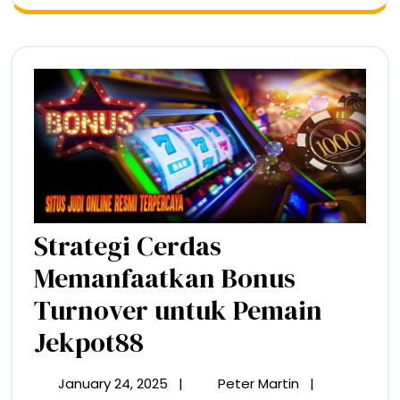
Strategi Cerdas
Memanfaatkan Bonus
Turnover untuk Pemain
Strategi
Jekpot88
Cerdas
January 24, 2025
|
Peter Martin
|
January
Strategi