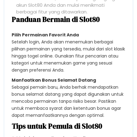
akun Slot80 Anda dan mulai menikmati
berbagai fitur yang ditawarkan.
Panduan Bermain di Slot80
Pilih Permainan Favorit Anda
Setelah login, Anda akan menemukan berbagai
pilihan permainan yang tersedia, mulai dari slot klasik
hingga togel online. Gunakan fitur pencarian atau
kategori untuk menemukan game yang sesuai
dengan preferensi Anda.
Manfaatkan Bonus Selamat Datang
Sebagai pemain baru, Anda berhak mendapatkan
bonus selamat datang yang dapat digunakan untuk
mencoba permainan tanpa risiko besar. Pastikan
untuk membaca syarat dan ketentuan bonus agar
dapat memanfaatkannya dengan optimal.
Tips untuk Pemula di Slot80