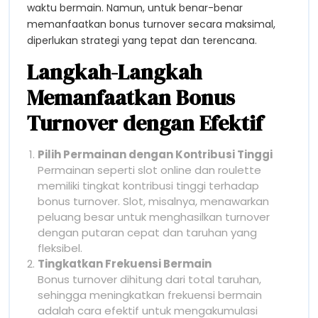
waktu bermain. Namun, untuk benar-benar
memanfaatkan bonus turnover secara maksimal,
diperlukan strategi yang tepat dan terencana.
Langkah-Langkah
Memanfaatkan Bonus
Turnover dengan Efektif
Pilih Permainan dengan Kontribusi Tinggi
Permainan seperti slot online dan roulette
memiliki tingkat kontribusi tinggi terhadap
bonus turnover. Slot, misalnya, menawarkan
peluang besar untuk menghasilkan turnover
dengan putaran cepat dan taruhan yang
fleksibel.
Tingkatkan Frekuensi Bermain
Bonus turnover dihitung dari total taruhan,
sehingga meningkatkan frekuensi bermain
adalah cara efektif untuk mengakumulasi