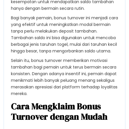
kesempatan untuk mendapatkan saldo tambahan
Pemain
hanya dengan bermain secara rutin.
Bagi banyak pemain, bonus turnover ini menjadi cara
yang efektif untuk meningkatkan modal bermain
tanpa perlu melakukan deposit tambahan.
Tambahan saldo ini bisa digunakan untuk mencoba
berbagai jenis taruhan togel, mulai dari taruhan kecil
hingga besar, tanpa mengorbankan saldo utama.
Selain itu, bonus turnover memberikan motivasi
tambahan bagi pemain untuk terus bermain secara
konsisten. Dengan adanya insentif ini, pemain dapat
menikmati lebih banyak peluang menang sekaligus
merasakan apresiasi dari platform terhadap loyalitas
mereka.
Cara Mengklaim Bonus
Turnover dengan Mudah