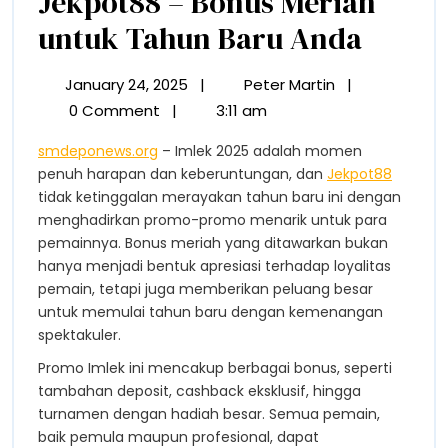
Jekpot88 – Bonus Meriah
Prom
untuk Tahun Baru Anda
Imlek
January 24, 2025
|
Peter Martin
|
January
Promo
2025
24,
Imlek
0 Comment
|
3:11 am
2025
2025
Jekpo
smdeponews.org
– Imlek 2025 adalah momen
Jekpot88
–
penuh harapan dan keberuntungan, dan
Jekpot88
–
Bonus
tidak ketinggalan merayakan tahun baru ini dengan
Bonus
Meriah
menghadirkan promo-promo menarik untuk para
untuk
pemainnya. Bonus meriah yang ditawarkan bukan
Meria
Tahun
hanya menjadi bentuk apresiasi terhadap loyalitas
untuk
Baru
pemain, tetapi juga memberikan peluang besar
Anda
untuk memulai tahun baru dengan kemenangan
Tahun
spektakuler.
Baru
Promo Imlek ini mencakup berbagai bonus, seperti
Anda
tambahan deposit, cashback eksklusif, hingga
turnamen dengan hadiah besar. Semua pemain,
baik pemula maupun profesional, dapat