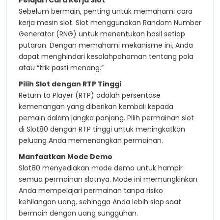
Sebelum bermain, penting untuk memahami cara
kerja mesin slot. Slot menggunakan Random Number
Generator (RNG) untuk menentukan hasil setiap
putaran. Dengan memahami mekanisme ini, Anda
dapat menghindari kesalahpahaman tentang pola
atau “trik pasti menang.”
Pilih Slot dengan RTP Tinggi
Return to Player (RTP) adalah persentase
kemenangan yang diberikan kembali kepada
pemain dalam jangka panjang. Pilih permainan slot
di Slot80 dengan RTP tinggi untuk meningkatkan
peluang Anda memenangkan permainan.
Manfaatkan Mode Demo
Slot80 menyediakan mode demo untuk hampir
semua permainan slotnya. Mode ini memungkinkan
Anda mempelajari permainan tanpa risiko
kehilangan uang, sehingga Anda lebih siap saat
bermain dengan uang sungguhan.