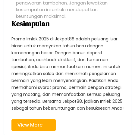
penawaran tambahan. Jangan lewatkan
kesempatan ini untuk mendapatkan
keuntungan maksimal.
Kesimpulan
Promo Imlek 2025 di Jekpot88 adalah peluang luar
biasa untuk merayakan tahun baru dengan
kemenangan besar. Dengan bonus deposit
tambahan, cashback eksklusif, dan turnamen
spesial, Anda bisa memanfaatkan momen ini untuk
meningkatkan saldo dan menikmati pengalaman
bermain yang lebih menyenangkan. Pastikan Anda
memahami syarat promo, bermain dengan strategi
yang matang, dan memanfaatkan semua peluang
yang tersedia. Bersama Jekpot88, jadikan Imlek 2025
sebagai tahun keberuntungan dan kesuksesan Anda!
View
View More
More