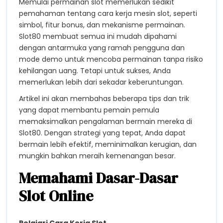
Memulai permainan slot memerlukan sedikit
pemahaman tentang cara kerja mesin slot, seperti
simbol, fitur bonus, dan mekanisme permainan.
Slot80 membuat semua ini mudah dipahami
dengan antarmuka yang ramah pengguna dan
mode demo untuk mencoba permainan tanpa risiko
kehilangan uang. Tetapi untuk sukses, Anda
memerlukan lebih dari sekadar keberuntungan.
Artikel ini akan membahas beberapa tips dan trik
yang dapat membantu pemain pemula
memaksimalkan pengalaman bermain mereka di
Slot80. Dengan strategi yang tepat, Anda dapat
bermain lebih efektif, meminimalkan kerugian, dan
mungkin bahkan meraih kemenangan besar.
Memahami Dasar-Dasar
Slot Online
Pelajari Cara Kerja Slot