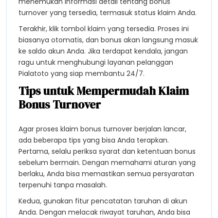
menemukan informasi detail tentang bonus
turnover yang tersedia, termasuk status klaim Anda.
Terakhir, klik tombol klaim yang tersedia. Proses ini
biasanya otomatis, dan bonus akan langsung masuk
ke saldo akun Anda. Jika terdapat kendala, jangan
ragu untuk menghubungi layanan pelanggan
Pialatoto yang siap membantu 24/7.
Tips untuk Mempermudah Klaim
Bonus Turnover
Agar proses klaim bonus turnover berjalan lancar,
ada beberapa tips yang bisa Anda terapkan.
Pertama, selalu periksa syarat dan ketentuan bonus
sebelum bermain. Dengan memahami aturan yang
berlaku, Anda bisa memastikan semua persyaratan
terpenuhi tanpa masalah.
Kedua, gunakan fitur pencatatan taruhan di akun
Anda. Dengan melacak riwayat taruhan, Anda bisa