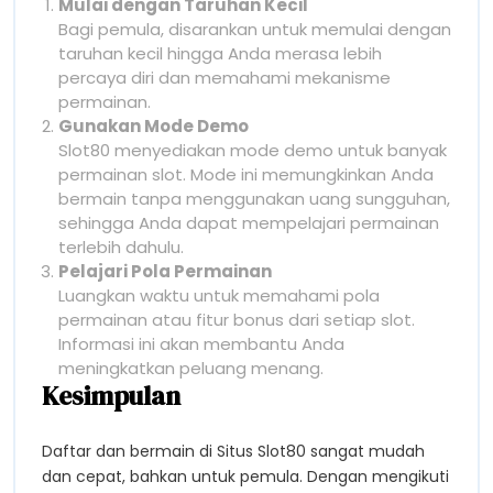
Mulai dengan Taruhan Kecil
Bagi pemula, disarankan untuk memulai dengan
taruhan kecil hingga Anda merasa lebih
percaya diri dan memahami mekanisme
permainan.
Gunakan Mode Demo
Slot80 menyediakan mode demo untuk banyak
permainan slot. Mode ini memungkinkan Anda
bermain tanpa menggunakan uang sungguhan,
sehingga Anda dapat mempelajari permainan
terlebih dahulu.
Pelajari Pola Permainan
Luangkan waktu untuk memahami pola
permainan atau fitur bonus dari setiap slot.
Informasi ini akan membantu Anda
meningkatkan peluang menang.
Kesimpulan
Daftar dan bermain di Situs Slot80 sangat mudah
dan cepat, bahkan untuk pemula. Dengan mengikuti