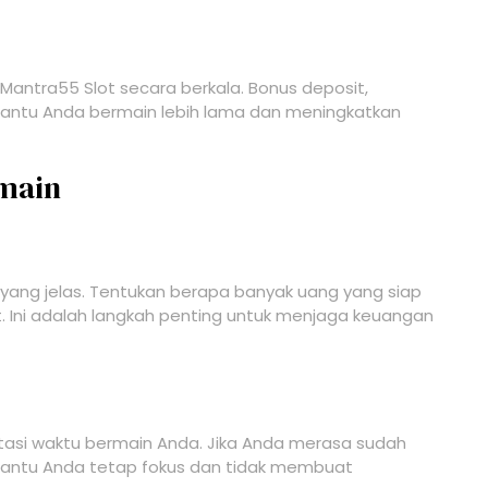
 Mantra55 Slot secara berkala. Bonus deposit,
antu Anda bermain lebih lama dan meningkatkan
rmain
yang jelas. Tentukan berapa banyak uang yang siap
. Ini adalah langkah penting untuk menjaga keuangan
tasi waktu bermain Anda. Jika Anda merasa sudah
mbantu Anda tetap fokus dan tidak membuat