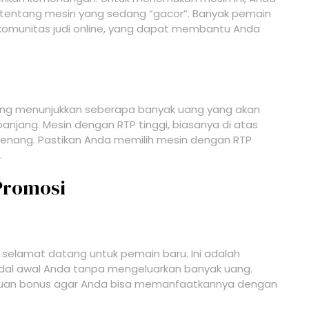
i tentang mesin yang sedang “gacor”. Banyak pemain
komunitas judi online, yang dapat membantu Anda
yang menunjukkan seberapa banyak uang yang akan
njang. Mesin dengan RTP tinggi, biasanya di atas
menang. Pastikan Anda memilih mesin dengan RTP
.
Promosi
 selamat datang untuk pemain baru. Ini adalah
al awal Anda tanpa mengeluarkan banyak uang.
tuan bonus agar Anda bisa memanfaatkannya dengan