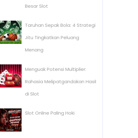
Besar Slot
Taruhan Sepak Bola: 4 Strategi
Jitu Tingkatkan Peluang
Menang
Menguak Potensi Multiplier:
Rahasia Melipatgandakan Hasil
di Slot
Slot Online Paling Hoki