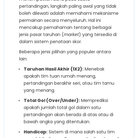
pertandingan, langkah paling awal yang tidak
boleh dilewati adalah memahami mekanisme
permainan secara menyeluruh. Hal ini
mencakup pemahaman tentang berbagai
jenis pasar taruhan (
market
) yang tersedia di
dalam sistem penataan skor.
Beberapa jenis pilihan yang populer antara
lain:
Taruhan Hasil Akhir (1X2):
Menebak
apakah tim tuan rumah menang,
pertandingan berakhir seri, atau tim tamu
yang menang.
Total Gol (Over/Under):
Memprediksi
apakah jumlah total gol dalam satu
pertandingan akan berada di atas atau di
bawah angka yang ditentukan.
Handicap:
Sistem di mana salah satu tim