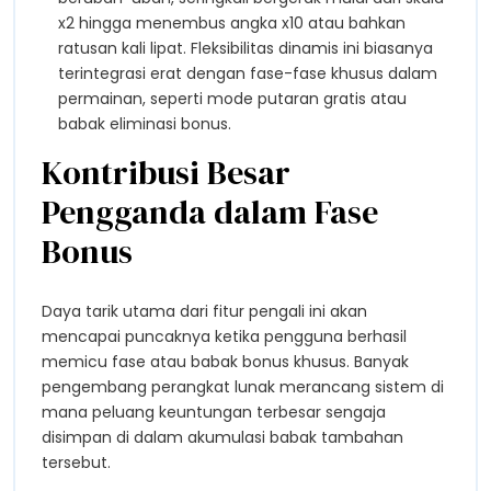
x
2
hingga menembus angka
x
10
atau bahkan
ratusan kali lipat. Fleksibilitas dinamis ini biasanya
terintegrasi erat dengan fase-fase khusus dalam
permainan, seperti mode putaran gratis atau
babak eliminasi bonus.
Kontribusi Besar
Pengganda dalam Fase
Bonus
Daya tarik utama dari fitur pengali ini akan
mencapai puncaknya ketika pengguna berhasil
memicu fase atau babak bonus khusus. Banyak
pengembang perangkat lunak merancang sistem di
mana peluang keuntungan terbesar sengaja
disimpan di dalam akumulasi babak tambahan
tersebut.