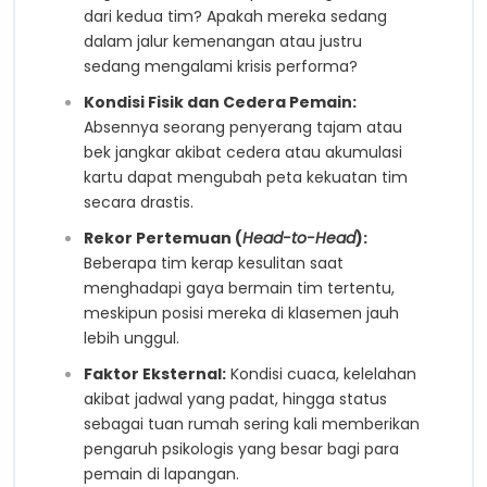
dari kedua tim? Apakah mereka sedang
dalam jalur kemenangan atau justru
sedang mengalami krisis performa?
Kondisi Fisik dan Cedera Pemain:
Absennya seorang penyerang tajam atau
bek jangkar akibat cedera atau akumulasi
kartu dapat mengubah peta kekuatan tim
secara drastis.
Rekor Pertemuan (
Head-to-Head
):
Beberapa tim kerap kesulitan saat
menghadapi gaya bermain tim tertentu,
meskipun posisi mereka di klasemen jauh
lebih unggul.
Faktor Eksternal:
Kondisi cuaca, kelelahan
akibat jadwal yang padat, hingga status
sebagai tuan rumah sering kali memberikan
pengaruh psikologis yang besar bagi para
pemain di lapangan.