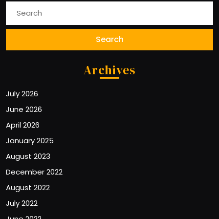
Search
for:
Archives
July 2026
June 2026
April 2026
January 2025
August 2023
December 2022
August 2022
July 2022
June 2022