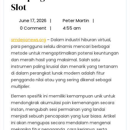
Menguak
Slot
Potensi
June 17, 2026
|
Peter Martin
|
June
Menguak
Multiplier:
17,
Potensi
0 Comment
|
4:55 am
2026
Multiplier:
Rahasia
smdeponews.org
– Dalam industri hiburan virtual,
Rahasia
Melipatgandakan
para pengguna selalu dinamis mencari berbagai
Melipatgandakan
Hasil
metode untuk mengoptimalkan potensi keuntungan
Hasil
di
dan meraih hasil yang maksimal. Salah satu
Slot
instrumen paling krusial dan menarik yang tertanam
di
di dalam perangkat lunak modern adalah fitur
Slot
pengganda nilai atau yang sering dikenal sebagai
multiplier
.
Elemen spesifik ini memiliki kemampuan unik untuk
mendongkrak akumulasi poin kemenangan secara
instan, mengubah sesi permainan yang landai
menjadi sebuah pencapaian yang luar biasa. Artikel
ini akan mengupas secara mendalam mengenai
mekanika fitur pengganda, cara kerjanya, serta