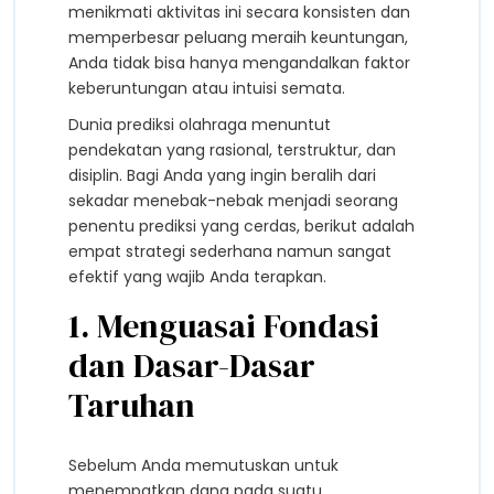
Menang
menikmati aktivitas ini secara konsisten dan
memperbesar peluang meraih keuntungan,
Anda tidak bisa hanya mengandalkan faktor
keberuntungan atau intuisi semata.
Dunia prediksi olahraga menuntut
pendekatan yang rasional, terstruktur, dan
disiplin. Bagi Anda yang ingin beralih dari
sekadar menebak-nebak menjadi seorang
penentu prediksi yang cerdas, berikut adalah
empat strategi sederhana namun sangat
efektif yang wajib Anda terapkan.
1. Menguasai Fondasi
dan Dasar-Dasar
Taruhan
Sebelum Anda memutuskan untuk
menempatkan dana pada suatu