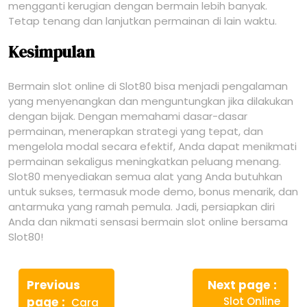
mengganti kerugian dengan bermain lebih banyak.
Tetap tenang dan lanjutkan permainan di lain waktu.
Kesimpulan
Bermain slot online di Slot80 bisa menjadi pengalaman
yang menyenangkan dan menguntungkan jika dilakukan
dengan bijak. Dengan memahami dasar-dasar
permainan, menerapkan strategi yang tepat, dan
mengelola modal secara efektif, Anda dapat menikmati
permainan sekaligus meningkatkan peluang menang.
Slot80 menyediakan semua alat yang Anda butuhkan
untuk sukses, termasuk mode demo, bonus menarik, dan
antarmuka yang ramah pemula. Jadi, persiapkan diri
Anda dan nikmati sensasi bermain slot online bersama
Slot80!
Post
Newe
navigation
Previous
Next page
Post
Older
page
Slot Online
Cara