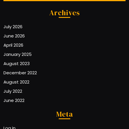
Archives
July 2026
June 2026
April 2026
January 2025
August 2023
December 2022
August 2022
July 2022
June 2022
Meta
Log in