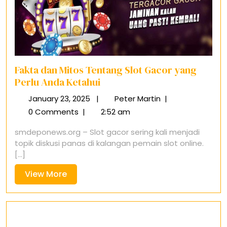
Fakta dan Mitos Tentang Slot Gacor yang
Perlu Anda Ketahui
January 23, 2025
|
Peter Martin
|
January
Fakta
23,
dan
0 Comments
|
2:52 am
2025
Mitos
smdeponews.org – Slot gacor sering kali menjadi
Tentang
topik diskusi panas di kalangan pemain slot online.
Slot
[...]
Gacor
yang
View
View More
Perlu
More
Anda
Ketahui