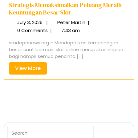
Strategis Memaksimalkan Peluang Meraih
Keuntungan Besar Slot
July 3, 2026
|
Peter Martin
|
July
Strategis
3,
Memaksimalkan
0 Comments
|
7:43 am
2026
Peluang
smdeponews.org – Mendapatkan kemenangan
Meraih
besar saat bermain slot online merupakan impian
Keuntungan
bagi hampir semua pencinta [...]
Besar
Slot
View
View More
More
Search
for: