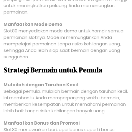
untuk meningkatkan peluang Anda memenangkan
permainan.
Manfaatkan Mode Demo
Slot80 menyediakan mode demo untuk hampir semua
permainan slotnya. Mode ini memungkinkan Anda
mempelajari permainan tanpa risiko kehilangan uang,
sehingga Anda lebih siap saat bermain dengan uang
sungguhan.
Strategi Bermain untuk Pemula
Mulailah dengan Taruhan Kecil
Sebagai pemula, mulailah bermain dengan taruhan kecil.
Ini membantu Anda memperpanjang waktu bermain,
memberikan kesempatan untuk memahami permainan
lebih baik tanpa risiko kehilangan banyak uang.
Manfaatkan Bonus dan Promosi
Slot80 menawarkan berbagai bonus seperti bonus